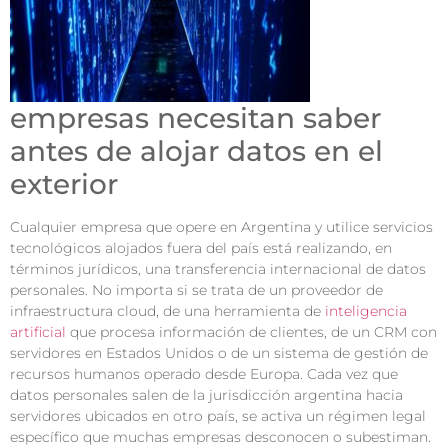
empresas necesitan saber
antes de alojar datos en el
exterior
Cualquier empresa que opere en Argentina y utilice servicios
tecnológicos alojados fuera del país está realizando, en
términos jurídicos, una transferencia internacional de datos
personales. No importa si se trata de un proveedor de
infraestructura cloud, de una herramienta de
inteligencia
artificial
que procesa información de clientes, de un CRM con
servidores en Estados Unidos o de un sistema de gestión de
recursos humanos operado desde Europa. Cada vez que
datos personales salen de la jurisdicción argentina hacia
servidores ubicados en otro país, se activa un régimen legal
específico que muchas empresas desconocen o subestiman.