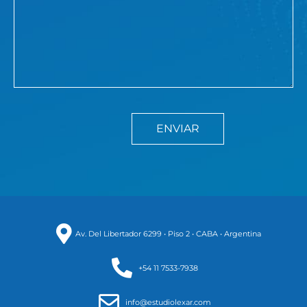
Av. Del Libertador 6299 • Piso 2 • CABA • Argentina
+54 11 7533-7938
info@estudiolexar.com